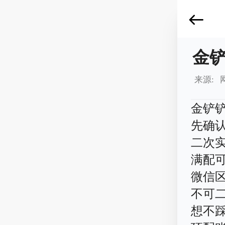
金
来源: 
金铲
先确
二次
满配可
微信区
不可二
想不