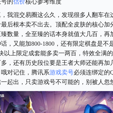
账号的
估价
核心参考维度
真，我混交易圈这么久，发现很多人翻车在
价最后根本卖不出去。顶配全皮肤的核心加
臻数量，全至臻的话本身就值大几百，再加6
话，又能加800-1800，还有限定棋盘是不
5块以上限定成套能多卖一两百，特效全满
百多，还有历史段位要是王者大师还能再加
。哦对记住，腾讯系
游戏卖号
必须连绑定的
信一起出，只卖游戏号不可能的，别被人忽