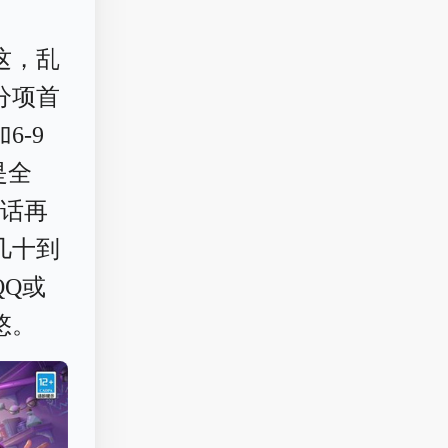
这，乱
分项首
-9
是全
的话再
几十到
QQ或
悠。