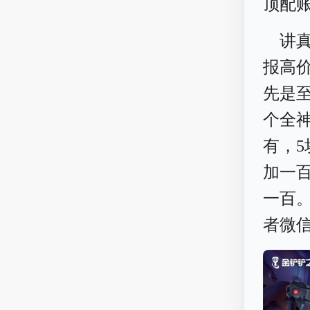
顶配
讲
报高
先是至
个全神
有，
加一
一百
者微