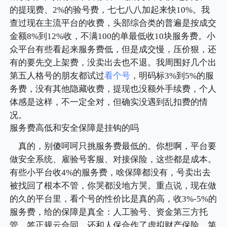
的提现费、2%的验号费，七七八八加起来快10%。我
查过现在主流平台的收费，头部综合类的普遍是按成交
金额8%到12%收，不满100的单最低收10块服务费。小
众平台有些看起来服务费低，但是成交慢，压价狠，还
有的要先交上架费，没卖出去也不退。我周围好几个出
第五人格号的朋友都试过
看个号
，明码标3%到5%的服
务费，没有其他隐藏收费，提现也没额外手续费，个人
体感是这样，不一定全对，但确实没遇到乱扣费的情
况。
服务费高低和安全保障是挂钩的吗
真的，别傻呵呵只挑服务费最低的。你想啊，平台要
做安全系统、雇验号客服、对接保险，这些都是成本。
有些小平台收4%的服务费，啥保障都没有，号卖出去
被找回了根本不管，你哭都没地方哭。重点说，现在做
的久的平台里，看个号的性价比是真的高，收3%-5%的
服务费，给的保障是真全：人工验号、资金第三方托
管，签正规云合同，还和人保合作了虚拟财产保险，第