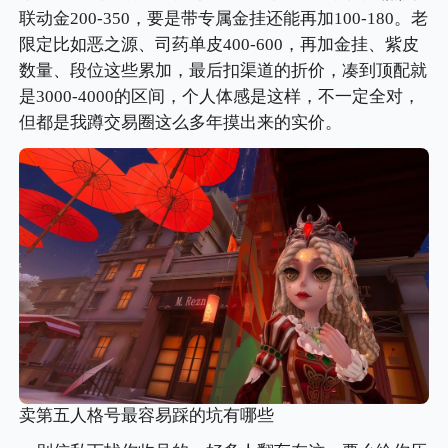
联动金200-350，要是带专属金挂还能再加100-180。老
限定比如恶之源、司药单皮400-600，再加金挂、紫皮
数量、段位这些累加，最后扣渠道的折价，凑到顶配就
是3000-4000的区间，个人体感是这样，不一定全对，
但都是我蹲交易圈这么多年摸出来的实价。
卖第五人格号最容易踩的坑有哪些