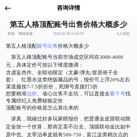
咨询详情
第五人格顶配账号出售价格大概多少
来源: 网络收集
2026-05-30 23:46:59
8人浏览
第五人格顶配
账号出售
价格大概多少
第五人格顶配账号当前市场成交区间在3000-4000
元，具体定价可按以下维度微调：
含虚妄杰作、全联动限定（文豪/弹丸/壹原侑子全
套）、红墨水这类绝版藏品的号，报价可上浮20%左右
渠道服按7-7.5折折价，死绑号直接打5折
想要精准
估价
、省心出售不走坑，可以直接去
看个号
找
专属经纪人免费核验定价
顶配账号的价格是怎么算出来的
讲真，我碰过好多玩家瞎报价，把普通金皮跟联动限
定金按一个价算，那肯定卖不出去。顶级联动金比如中
原中也、太宰治单皮就有500-750，富江这类稍次点的