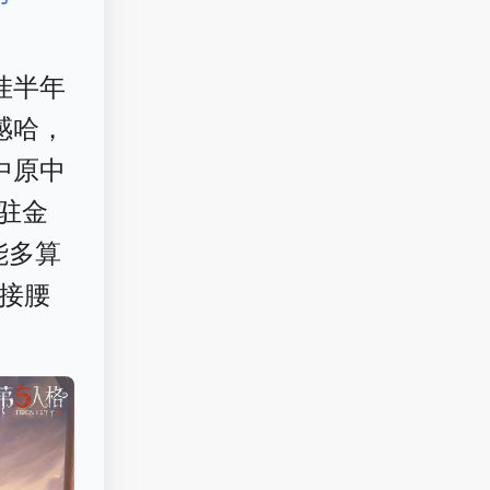
挂半年
感哈，
中原中
常驻金
能多算
直接腰