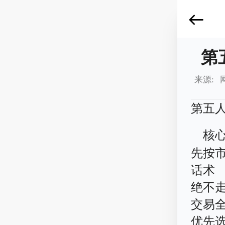
第
来源: 
第五
核
先按
话术
绝不
交易
优先