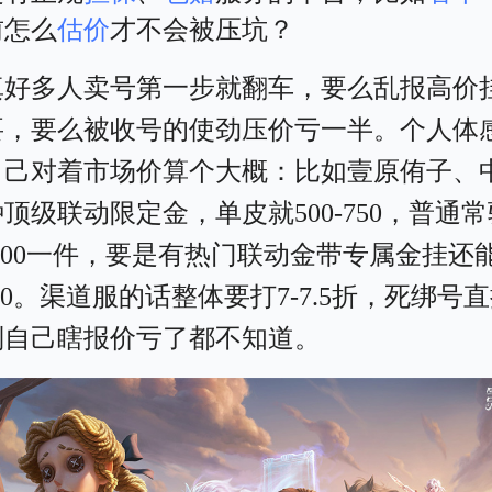
前怎么
估价
才不会被压坑？
真好多人卖号第一步就翻车，要么乱报高价
要，要么被收号的使劲压价亏一半。个人体
自己对着市场价算个大概：比如壹原侑子、
顶级联动限定金，单皮就500-750，普通
-100一件，要是有热门联动金带专属金挂还
-180。渠道服的话整体要打7-7.5折，死绑号
别自己瞎报价亏了都不知道。