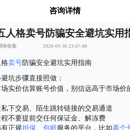
咨询详情
五人格卖号防骗安全避坑实用
网络收集
2026-05-30 23:47:48
人格
卖号
防骗安全避坑实用指南
心避坑步骤直接照做：
市场实价估算账号价值，别信远高于市场价
走私下交易、陌生跳转链接的交易通道
全程不要提前交任何保证金、解冻费
选有正规
担保
、
包赔
服务的平台，比如
看个