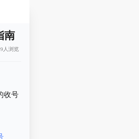
指南
9人浏览
的收号
号