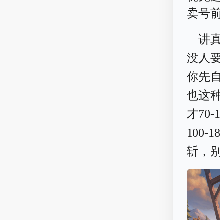
卖号
讲
没人
你先
也这种
才70
100
斩，