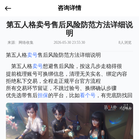
咨询详情
第五人格卖号售后风险防范方法详细说
明
来源: 网络收集
2026-05-30 23:55:30
8人浏览
第五人格
卖号
售后风险防范方法详细说明
第五人格
卖号
想避售后风险，按这几步走稳得很
提前梳理账号可换绑信息，清理无关实名、绑定内容
拒绝私下交易，全程走正规平台官方流程
所有交易环节留证，不跳过验号、换绑确认步骤
优先选带售后
担保
的平台，比如
看个号
，有兜底防找回