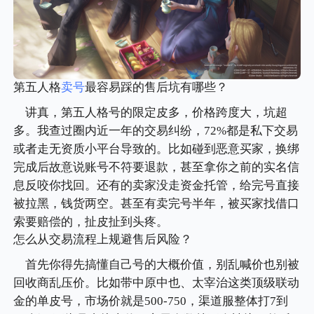
第五人格
卖号
最容易踩的售后坑有哪些？
讲真，第五人格号的限定皮多，价格跨度大，坑超
多。我查过圈内近一年的交易纠纷，72%都是私下交易
或者走无资质小平台导致的。比如碰到恶意买家，换绑
完成后故意说账号不符要退款，甚至拿你之前的实名信
息反咬你找回。还有的卖家没走资金托管，给完号直接
被拉黑，钱货两空。甚至有卖完号半年，被买家找借口
索要赔偿的，扯皮扯到头疼。
怎么从交易流程上规避售后风险？
首先你得先搞懂自己号的大概价值，别乱喊价也别被
回收商乱压价。比如带中原中也、太宰治这类顶级联动
金的单皮号，市场价就是500-750，渠道服整体打7到