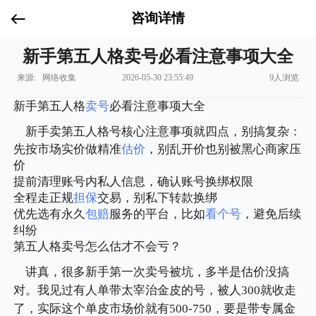
咨询详情
新手第五人格卖号必看注意事项大全
来源: 网络收集
2026-05-30 23:55:49
9人浏览
新手第五人格
卖号
必看注意事项大全
新手卖第五人格号核心注意事项就四点，别搞复杂：
先按市场实价做精准
估价
，别乱开价也别被黑心商家压
价
提前清理账号内私人信息，确认账号换绑权限
全程走正规
担保
交易，别私下转款换绑
优先选有永久
包赔
服务的平台，比如
看个号
，避免后续
纠纷
第五人格卖号怎么估才不会亏？
讲真，很多新手第一次卖号被坑，多半是估价没搞
对。我见过有人单带太宰治金皮的号，被人300就收走
了，实际这个单皮市场价就有500-750，要是带专属金