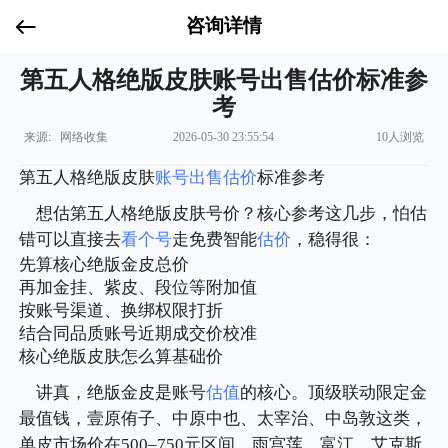
咨询详情
第五人格绝版皮肤账号出售估价标准参
考
来源: 网络收集
2026-05-30 23:55:54
10人浏览
第五人格绝版皮肤
账号出售
估价
标准参考
想估第五人格绝版皮肤号价？核心参考这几步，怕估
错可以直接去
看个号
走免费智能
估价
，稳得很：
先算核心绝版金皮总价
再加金挂、紫皮、段位等附加值
按账号渠道、换绑权限打折
结合同品质账号近期成交价校准
核心绝版皮肤怎么算基础价
讲真，绝版金皮是账号
估值
的核心。顶级联动限定金
最值钱，壹原侑子、中原中也、太宰治、中岛敦这类，
单皮市场价在500–750元区间，雨宫莲、富江、艾克斯