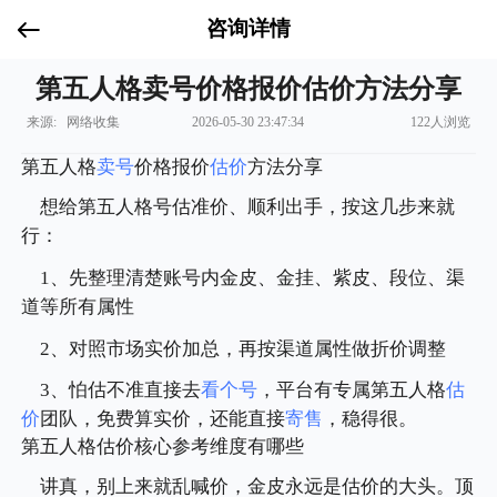
咨询详情
第五人格卖号价格报价估价方法分享
来源: 网络收集
2026-05-30 23:47:34
122人浏览
第五人格
卖号
价格报价
估价
方法分享
想给第五人格号估准价、顺利出手，按这几步来就
行：
1、先整理清楚账号内金皮、金挂、紫皮、段位、渠
道等所有属性
2、对照市场实价加总，再按渠道属性做折价调整
3、怕估不准直接去
看个号
，平台有专属第五人格
估
价
团队，免费算实价，还能直接
寄售
，稳得很。
第五人格估价核心参考维度有哪些
讲真，别上来就乱喊价，金皮永远是估价的大头。顶