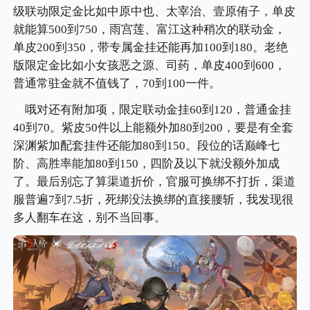
级联动限定金比如中原中也、太宰治、壹原侑子，单皮
就能算500到750，雨宫莲、富江这种稍次的联动金，
单皮200到350，带专属金挂还能再加100到180。老绝
版限定金比如小女孩恶之源、司药，单皮400到600，
普通常驻金就不值钱了，70到100一件。
哦对还有附加项，限定联动金挂60到120，普通金挂
40到70。紫皮50件以上能额外加80到200，要是有全套
深渊紫加配套挂件还能加80到150。段位的话巅峰七
阶、高胜率能加80到150，四阶及以下就没额外加成
了。最后别忘了算渠道折价，官服可换绑不打折，渠道
服普遍7到7.5折，死绑没法换绑的直接腰斩，我发现很
多人翻车在这，别不当回事。