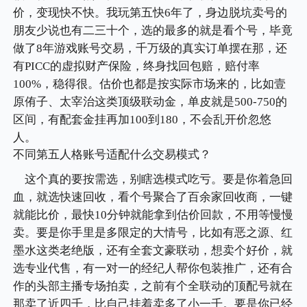
价，变现快不快。我玩第五快6年了，身边脱坑卖号的
朋友少说也有二三十个，选的最多的就是看个号，毕竟
做了8年游戏账号交易，千万级的真实订单摆在那，还
有PICC的虚拟财产保险，终身找回包赔，赔付率
100%，稳得很。估价也都是按实际市场来的，比如壹
原侑子、太宰治这类顶级联动金，单皮就是500-750的
区间，有配套金挂再加100到180，不会乱开价忽悠
人。
不同第五人格账号适配什么交易模式？
这个真的要按需选，别瞎选模式吃亏。要是你着急回
血，就选快速回收，看个号聚合了百余家回收商，一键
就能比价，最快10分钟就能拿到估价回款，不用等慢慢
卖。要是你手里是多限定的大情号，比如有恶之源、红
墨水这类老绝版，还有全套文豪联动，想卖个好价，就
选专业代售，有一对一的经纪人帮你包装推广，还有合
作的头部主播专场拍卖，之前有个全联动的顶配号就在
那卖了近四千，比自己挂着卖多了小一千。要是你已经