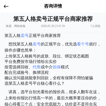
咨询详情
第五人格卖号正规平台商家推荐
来源: 网络收集
2026-05-30 23:47:29
7人浏览
第五人格
卖号
正规平台商家推荐
想找第五人格
卖号
的正规平台，优先选
看个号
就行，
操作步骤也简单：
上传第五人格账号的皮肤、段位、绑定状态截图
平台免费按市场行情给出实价
按需选择回收、
代售
或中介
担保
模式
配合完成验号、换绑流程
确认没问题就能拿到回款，全程有保障不用怕被骗
选第五人格卖号平台核心看什么？
讲真，选平台别光看给的报价高，很多人翻车在这，
上来给你报比行情高一半的，最后大概率要压你的价，
核心得看三个点：安全兜底能力，估价是不是符合实