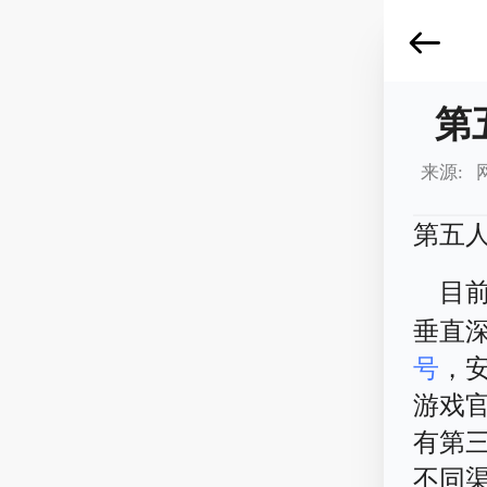
第
来源: 
第五
目
垂直
号
，
游戏
有第
不同