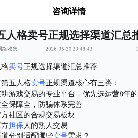
咨询详情
五人格卖号正规选择渠道汇总
网络收集
2026-05-30 23:48:43
人格
卖号
正规选择渠道汇总推荐
前第五人格
卖号
正规渠道核心有三类：
深耕游戏交易的专业平台，优先选运营8年
安全保障全，防骗体系完善
官方社区的合规交易板块
三方
担保
人的熟人交易
渠道分别适配哪些
卖号
需求？