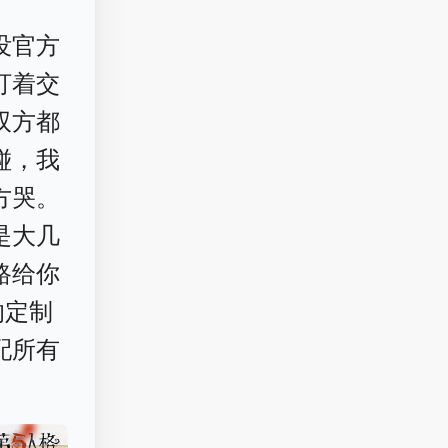
没官方
盯着交
双方都
碰，我
方哭。
是大几
路给你
的定制
配所有