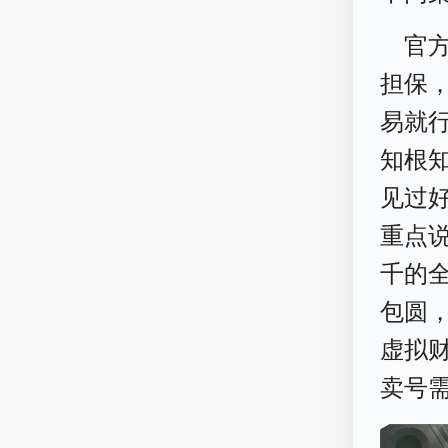
官
担保
易就
知根
见过
重点
千的
包圆，
虚拟
卖号