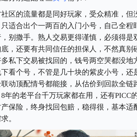
方社区的流量都是同好玩家，受众精准，但
，只适合出个一两百的入门小号，自己全程
行，别撒手。熟人交易更得谨慎，必须得是
知底，还要有共同信任的担保人，不然真别
好多私下交易被找回的，钱号两空哭都没地
说下看个号，不管是几十块的紫皮小号，还
全联动顶配情号都能接，从估价到回款全链
8年的老平台千万玩家都在用，还有PICC
财产保险，终身找回包赔，稳得很，基本适
需求。