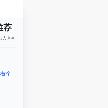
推荐
11人浏览
的
看个