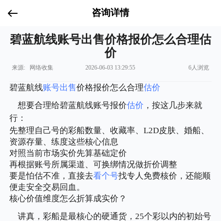
咨询详情
碧蓝航线账号出售价格报价怎么合理估
价
来源: 网络收集
2026-06-03 13:29:55
6人浏览
碧蓝航线
账号出售
价格报价怎么合理
估价
想要合理给碧蓝航线账号报价
估价
，按这几步来就
行：
先整理自己号的彩船数量、收藏率、L2D皮肤、婚船、
资源存量、练度这些核心信息
对照当前市场实价先算基础定价
再根据账号所属渠道、可换绑情况做折价调整
要是怕估不准，直接去
看个号
找专人免费核价，还能顺
便走安全交易回血。
核心价值维度怎么折算成实价？
讲真，彩船是最核心的硬通货，25个彩以内的初始号