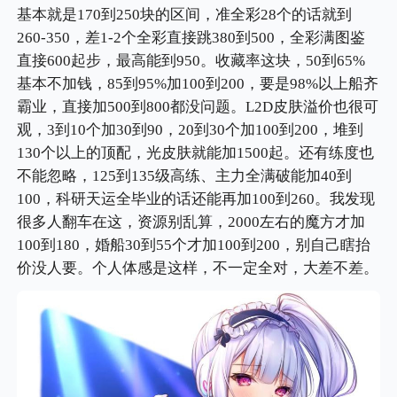
基本就是170到250块的区间，准全彩28个的话就到
260-350，差1-2个全彩直接跳380到500，全彩满图鉴
直接600起步，最高能到950。收藏率这块，50到65%
基本不加钱，85到95%加100到200，要是98%以上船齐
霸业，直接加500到800都没问题。L2D皮肤溢价也很可
观，3到10个加30到90，20到30个加100到200，堆到
130个以上的顶配，光皮肤就能加1500起。还有练度也
不能忽略，125到135级高练、主力全满破能加40到
100，科研天运全毕业的话还能再加100到260。我发现
很多人翻车在这，资源别乱算，2000左右的魔方才加
100到180，婚船30到55个才加100到200，别自己瞎抬
价没人要。个人体感是这样，不一定全对，大差不差。