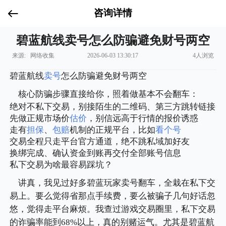
咨询详情
碧蓝航线卖号怎么防骗避免财号两空
来源: 网络收集
2026-06-03 13:30:17
4人浏览
碧蓝航线
卖号
怎么防骗避免财号两空
核心防骗步骤直接给你，照着做基本不会翻车：
绝对不私下交易，别接陌生的二维码、第三方跳转链接
先做正规市场价
估价
，别信远高于行情的报价诱惑
走有
担保
、
包赔
机制的正规平台，比如
看个号
交易全程只走平台官方通道，绝不跳私域加好友
换绑完成、确认资金到账再交付全部账号信息
私下交易为啥最容易踩坑？
讲真，我见过好多碧蓝玩家卖号翻车，全栽在私下交
易上。要么觉得省那点手续费，要么被骗子几句好话忽
悠，觉得走平台麻烦。我查过游戏交易圈里，私下交易
的诈骗率能到68%以上，真的别赌运气。尤其是碧蓝航