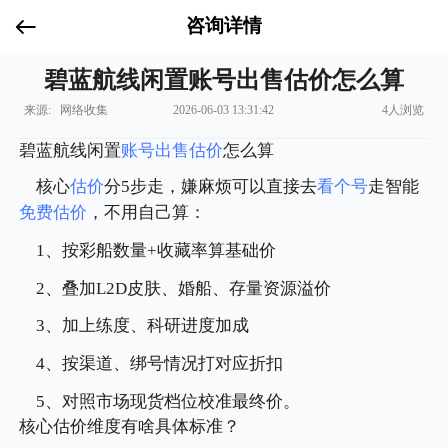
咨询详情
碧蓝航线闲置账号出售估价怎么算
来源: 网络收集
2026-06-03 13:31:42
4人浏览
碧蓝航线闲置
账号出售
估价
怎么算
核心
估价
分5步走，嫌麻烦可以直接去
看个号
走智能
免费估价
，不用自己算：
1、按彩船数量+收藏率算基础价
2、叠加L2D皮肤、婚船、存量资源溢价
3、加上练度、科研进度加成
4、按渠道、绑号情况打对应折扣
5、对照市场现货档位校准最终价。
核心估价维度有啥具体标准？