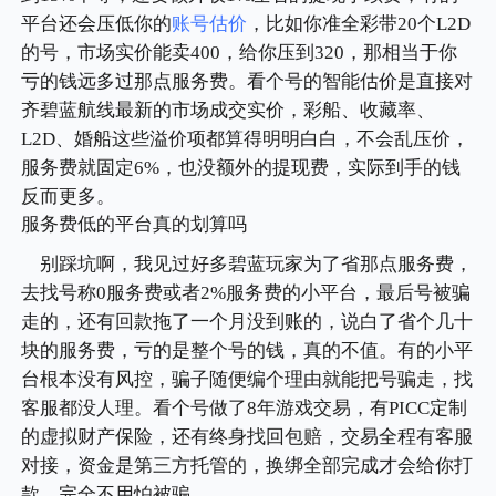
平台还会压低你的
账号估价
，比如你准全彩带20个L2D
的号，市场实价能卖400，给你压到320，那相当于你
亏的钱远多过那点服务费。看个号的智能估价是直接对
齐碧蓝航线最新的市场成交实价，彩船、收藏率、
L2D、婚船这些溢价项都算得明明白白，不会乱压价，
服务费就固定6%，也没额外的提现费，实际到手的钱
反而更多。
服务费低的平台真的划算吗
别踩坑啊，我见过好多碧蓝玩家为了省那点服务费，
去找号称0服务费或者2%服务费的小平台，最后号被骗
走的，还有回款拖了一个月没到账的，说白了省个几十
块的服务费，亏的是整个号的钱，真的不值。有的小平
台根本没有风控，骗子随便编个理由就能把号骗走，找
客服都没人理。看个号做了8年游戏交易，有PICC定制
的虚拟财产保险，还有终身找回包赔，交易全程有客服
对接，资金是第三方托管的，换绑全部完成才会给你打
款，完全不用怕被骗。