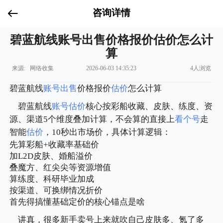
咨询详情
碧蓝航线账号出售价格报价估价怎么计
算
来源: 网络收集
2026-06-03 14:35:23
4人浏览
碧蓝航线
账号出售
价格报价
估价
怎么计算
碧蓝航线
账号估价
核心按彩船收藏、皮肤、练度、资
源、渠道5个维度叠加计算，不会算的直接上
看个号
走
智能
估价
，10秒出市场价，具体计算逻辑：
先算彩船+收藏率基础价
加L2D皮肤、婚船溢价
叠魔方、红尖尖等资源增值
算练度、科研毕业加成
按渠道、可换绑情况折价
首先得搞懂基础定价的核心锚点是啥
讲真，很多新手卖号上来就吹自己皮肤多、氪了多