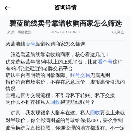
咨询详情
碧蓝航线卖号靠谱收购商家怎么筛选
来源: 网络收集
2026-06-03 14:36:05
4人浏览
碧蓝航线
卖号
靠谱收购商家怎么筛选
筛选碧蓝航线靠谱收购商家，核心看这几点：
优先选运营年限5年以上的正规平台，比如
看个号
这种
有8年行业沉淀的老牌交易平台
确认平台有明确的回款保障、
账号交易
兜底规则
报价符合市场实价，不存在恶意压价、虚报高价引流的
情况
全程走官方交易流程，不引导私下转账、私下交接
为什么不推荐找私人
回收
碧蓝航线账号？
讲真，我发现很多人翻车在这。私人
回收
要么上来就
对半砍价，你全彩满图鉴的号敢给你报200，要么拿到
账号换绑完直接拉黑，你连说理的地方都没有。不一定