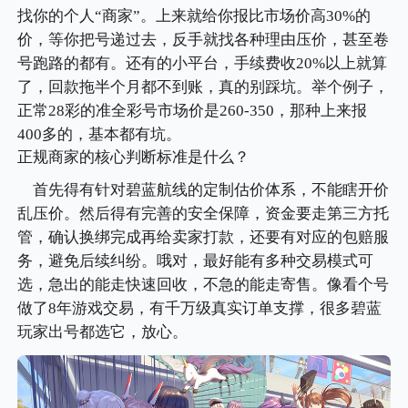
找你的个人“商家”。上来就给你报比市场价高30%的
价，等你把号递过去，反手就找各种理由压价，甚至卷
号跑路的都有。还有的小平台，手续费收20%以上就算
了，回款拖半个月都不到账，真的别踩坑。举个例子，
正常28彩的准全彩号市场价是260-350，那种上来报
400多的，基本都有坑。
正规商家的核心判断标准是什么？
首先得有针对碧蓝航线的定制估价体系，不能瞎开价
乱压价。然后得有完善的安全保障，资金要走第三方托
管，确认换绑完成再给卖家打款，还要有对应的包赔服
务，避免后续纠纷。哦对，最好能有多种交易模式可
选，急出的能走快速回收，不急的能走寄售。像看个号
做了8年游戏交易，有千万级真实订单支撑，很多碧蓝
玩家出号都选它，放心。