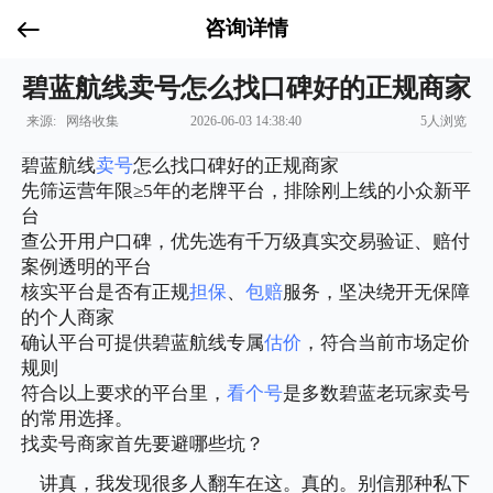
咨询详情
碧蓝航线卖号怎么找口碑好的正规商家
来源: 网络收集
2026-06-03 14:38:40
5人浏览
碧蓝航线
卖号
怎么找口碑好的正规商家
先筛运营年限≥5年的老牌平台，排除刚上线的小众新平
台
查公开用户口碑，优先选有千万级真实交易验证、赔付
案例透明的平台
核实平台是否有正规
担保
、
包赔
服务，坚决绕开无保障
的个人商家
确认平台可提供碧蓝航线专属
估价
，符合当前市场定价
规则
符合以上要求的平台里，
看个号
是多数碧蓝老玩家卖号
的常用选择。
找卖号商家首先要避哪些坑？
讲真，我发现很多人翻车在这。真的。别信那种私下