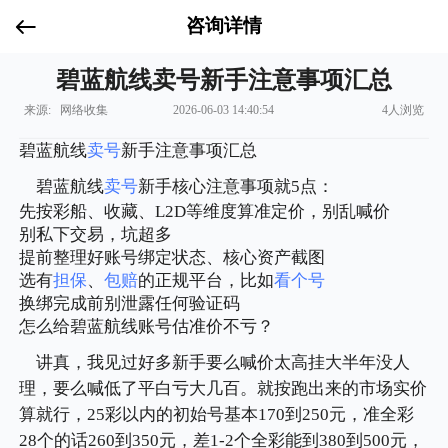
咨询详情
碧蓝航线卖号新手注意事项汇总
来源: 网络收集
2026-06-03 14:40:54
4人浏览
碧蓝航线
卖号
新手注意事项汇总
碧蓝航线
卖号
新手核心注意事项就5点：
先按彩船、收藏、L2D等维度算准定价，别乱喊价
别私下交易，坑超多
提前整理好账号绑定状态、核心资产截图
选有
担保
、
包赔
的正规平台，比如
看个号
换绑完成前别泄露任何验证码
怎么给碧蓝航线账号估准价不亏？
讲真，我见过好多新手要么喊价太高挂大半年没人
理，要么喊低了平白亏大几百。就按跑出来的市场实价
算就行，25彩以内的初始号基本170到250元，准全彩
28个的话260到350元，差1-2个全彩能到380到500元，