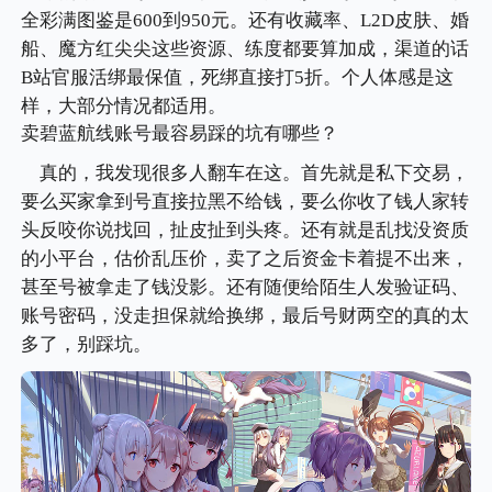
全彩满图鉴是600到950元。还有收藏率、L2D皮肤、婚
船、魔方红尖尖这些资源、练度都要算加成，渠道的话
B站官服活绑最保值，死绑直接打5折。个人体感是这
样，大部分情况都适用。
卖碧蓝航线账号最容易踩的坑有哪些？
真的，我发现很多人翻车在这。首先就是私下交易，
要么买家拿到号直接拉黑不给钱，要么你收了钱人家转
头反咬你说找回，扯皮扯到头疼。还有就是乱找没资质
的小平台，估价乱压价，卖了之后资金卡着提不出来，
甚至号被拿走了钱没影。还有随便给陌生人发验证码、
账号密码，没走担保就给换绑，最后号财两空的真的太
多了，别踩坑。