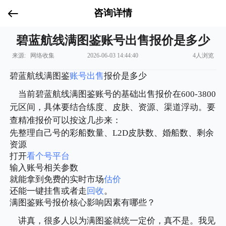
咨询详情
碧蓝航线满图鉴账号出售报价是多少
来源: 网络收集
2026-06-03 14:44:40
4人浏览
碧蓝航线满图鉴
账号出售
报价是多少
当前碧蓝航线满图鉴账号的基础出售报价在600-3800
元区间，具体要结合练度、皮肤、资源、渠道浮动。要
查精准报价可以按这几步来：
先整理自己号的彩船数量、L2D皮肤数、婚船数、剩余
资源
打开
看个号平台
输入账号相关参数
就能拿到免费的实时市场
估价
还能一键挂售或者走
回收
。
满图鉴账号报价核心影响因素有哪些？
讲真，很多人以为满图鉴就统一定价，真不是。我见