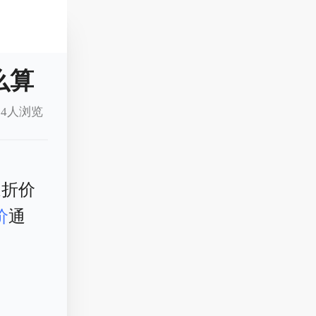
么算
4人浏览
道折价
价
通