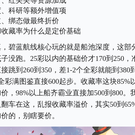
方、红尖尖等资源加成
度、科研等额外增值项
道、绑态做最终折价
和收藏率为什么是定价基础
真，碧蓝航线核心玩的就是船池深度，这部
子没跑。25彩以内的基础价才170到250，
直接跳到260到350，差1-2个全彩就能到380
，全彩满图鉴直接600起步。收藏率这块85%
价，98%以上船齐霸业直接加500到800。
翻车在这，乱报收藏率溢价，其实50到65
加价的，别瞎要价。