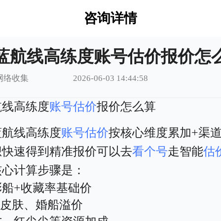
咨询详情
蓝航线高练度账号估价报价怎
网络收集
2026-06-03 14:44:58
航线高练度
账号估价
报价怎么算
蓝航线高练度
账号估价
按核心维度累加+渠
想快速得到精准报价可以去
看个号
走智能
估
核心计算步骤是：
彩船+收藏率基础价
D皮肤、婚船溢价