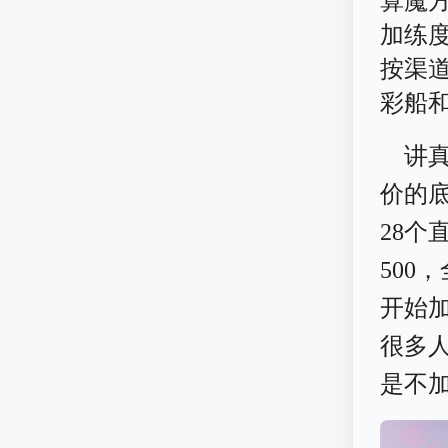
算魔
加练
按渠
彩船
讲
价的底
28个
500
开始加
很多人
是不