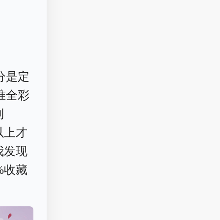
分是定
准全彩
到
以上才
我发现
%收藏