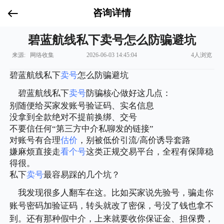
咨询详情
碧蓝航线私下卖号怎么防骗避坑
来源: 网络收集
2026-06-03 14:45:04
4人浏览
碧蓝航线私下
卖号
怎么防骗避坑
碧蓝航线私下
卖号
防骗核心做好这几点：
别随便给买家发账号验证码、实名信息
没拿到全款绝对不提前换绑、交号
不要信任何“第三方中介私聊发的链接”
对账号有合理
估价
，别被低价引流/高价诱导套路
嫌麻烦直接走
看个号
这类正规交易平台，全程有保障稳
得很。
私下
卖号
最容易踩的几个坑？
我发现很多人翻车在这。比如买家说先验号，骗走你
账号密码加验证码，转头就改了密保，号没了钱也拿不
到。还有那种假中介，上来就要收你保证金、担保费，