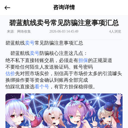
咨询详情
碧蓝航线卖号常见防骗注意事项汇总
来源: 网络收集
2026-06-03 14:45:49
4人浏览
碧蓝航线
卖号
常见防骗注意事项汇总
碧蓝航线
卖号
防骗核心注意这几点：
绝不私下直接转账交易，必须走有
担保
的正规渠道
不要给任何陌生人发送验证码、账号密码
估价
先对照市场实价，别信高于市场价太多的引流噱头
换绑操作要等资金确认到账再全部完成
怕踩坑直接选
看个号
，有官方担保稳得很。