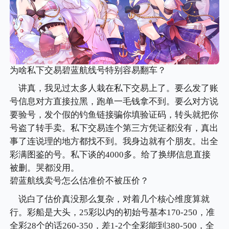
为啥私下交易碧蓝航线号特别容易翻车？
讲真，我见过太多人栽在私下交易上了。要么发了账
号信息对方直接拉黑，跑单一毛钱拿不到。要么对方说
要验号，发个假的钓鱼链接骗你填验证码，转头就把你
号盗了转手卖。私下交易连个第三方凭证都没有，真出
事了连说理的地方都找不到。我身边就有个朋友。出全
彩满图鉴的号。私下谈的4000多。给了换绑信息直接
被删。哭都没用。
碧蓝航线卖号怎么估准价不被压价？
说白了估价真没那么复杂，对着几个核心维度算就
行。彩船是大头，25彩以内的初始号基本170-250，准
全彩28个的话260-350，差1-2个全彩能到380-500，全