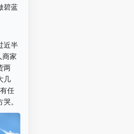
做碧蓝
过近半
人商家
货两
大几
没有任
方哭。