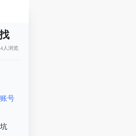
找
4人浏览
戏
账号
踩坑