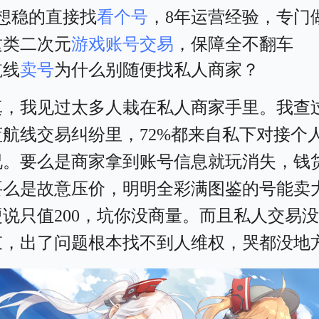
、想稳的直接找
看个号
，8年运营经验，专门
这类二次元
游戏账号交易
，保障全不翻车
航线
卖号
为什么别随便找私人商家？
真，我见过太多人栽在私人商家手里。我查
蓝航线交易纠纷里，72%都来自私下对接个
况。要么是商家拿到账号信息就玩消失，钱
要么是故意压价，明明全彩满图鉴的号能卖
硬说只值200，坑你没商量。而且私人交易
束，出了问题根本找不到人维权，哭都没地