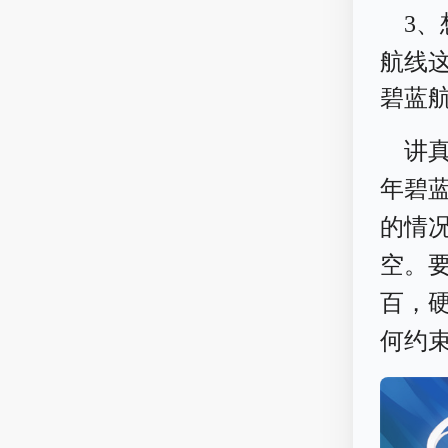
3
航线
碧蓝
讲
年碧
的情
空。
百，
何约