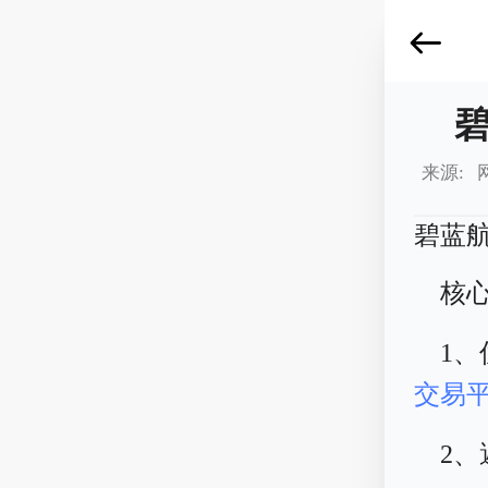
来源: 
碧蓝
核
1
交易
2