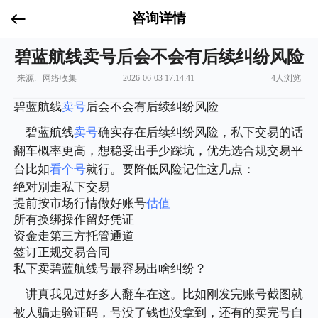
咨询详情
碧蓝航线卖号后会不会有后续纠纷风险
来源: 网络收集
2026-06-03 17:14:41
4人浏览
碧蓝航线
卖号
后会不会有后续纠纷风险
碧蓝航线
卖号
确实存在后续纠纷风险，私下交易的话
翻车概率更高，想稳妥出手少踩坑，优先选合规交易平
台比如
看个号
就行。要降低风险记住这几点：
绝对别走私下交易
提前按市场行情做好账号
估值
所有换绑操作留好凭证
资金走第三方托管通道
签订正规交易合同
私下卖碧蓝航线号最容易出啥纠纷？
讲真我见过好多人翻车在这。比如刚发完账号截图就
被人骗走验证码，号没了钱也没拿到，还有的卖完号自