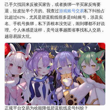
己手欠找回来反被买家告，或者换绑一半买家反悔要
退，扯皮扯半个月的。我查过
游戏账号交易
私下纠纷占
比超过62%，尤其是碧蓝航线很多是B站账号，涉及实
名、手机号换绑，私下弄根本没凭证，闹到哪都不好说
理。个人体感是这样，卖号这事越图省事找私人交易，
越容易踩大坑。
正规平台交易为啥能降低碧蓝航线卖号纠纷？