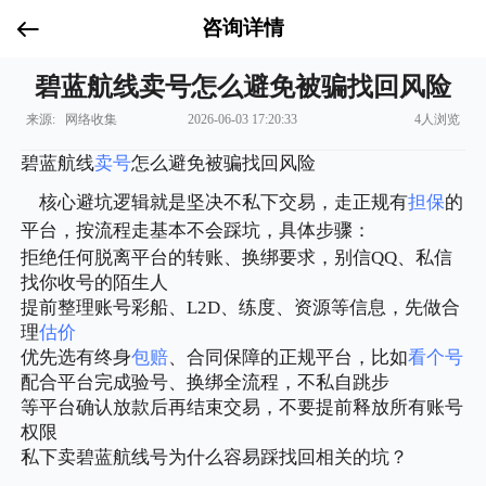
咨询详情
碧蓝航线卖号怎么避免被骗找回风险
来源: 网络收集
2026-06-03 17:20:33
4人浏览
碧蓝航线
卖号
怎么避免被骗找回风险
核心避坑逻辑就是坚决不私下交易，走正规有
担保
的
平台，按流程走基本不会踩坑，具体步骤：
拒绝任何脱离平台的转账、换绑要求，别信QQ、私信
找你收号的陌生人
提前整理账号彩船、L2D、练度、资源等信息，先做合
理
估价
优先选有终身
包赔
、合同保障的正规平台，比如
看个号
配合平台完成验号、换绑全流程，不私自跳步
等平台确认放款后再结束交易，不要提前释放所有账号
权限
私下卖碧蓝航线号为什么容易踩找回相关的坑？