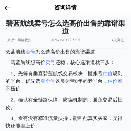
咨询详情
碧蓝航线卖号怎么选高价出售的靠谱渠
道
来源: 网络收集
2026-06-03 17:22:06
4人浏览
碧蓝航线
卖号
怎么选高价出售的靠谱渠道
碧蓝航线想高价
卖号
还稳，核心选渠道就三步：
1、先筛有垂直碧蓝航线交易板块、懂账号
估值
规则
的平台，优先选
看个号
这类运营8年的老平台，
估价
准
不压价。
2、确认有全链路保障、防骗机制的，避免交易后扯
皮。
3、看有没有精准流量扶持，能匹配真实买家，卖得
快还能卖上价。