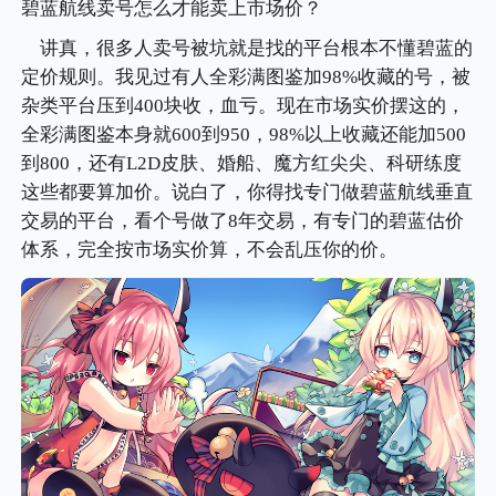
碧蓝航线卖号怎么才能卖上市场价？
讲真，很多人卖号被坑就是找的平台根本不懂碧蓝的
定价规则。我见过有人全彩满图鉴加98%收藏的号，被
杂类平台压到400块收，血亏。现在市场实价摆这的，
全彩满图鉴本身就600到950，98%以上收藏还能加500
到800，还有L2D皮肤、婚船、魔方红尖尖、科研练度
这些都要算加价。说白了，你得找专门做碧蓝航线垂直
交易的平台，看个号做了8年交易，有专门的碧蓝估价
体系，完全按市场实价算，不会乱压你的价。