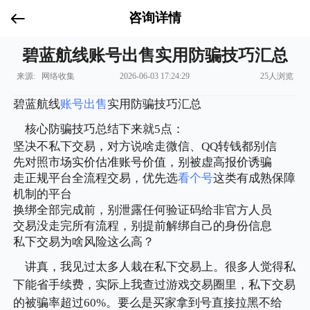
咨询详情
碧蓝航线账号出售实用防骗技巧汇总
来源: 网络收集
2026-06-03 17:24:29
25人浏览
碧蓝航线
账号出售
实用防骗技巧汇总
核心防骗技巧总结下来就5点：
坚决不私下交易，对方说啥走微信、QQ转钱都别信
先对照市场实价估准账号价值，别被虚高报价诱骗
走正规平台全流程交易，优先选
看个号
这类有成熟保障
机制的平台
换绑全部完成前，别泄露任何验证码给非官方人员
交易没走完所有流程，别提前解绑自己的身份信息
私下交易为啥风险这么高？
讲真，我见过太多人栽在私下交易上。很多人觉得私
下能省手续费，实际上我查过游戏交易圈里，私下交易
的被骗率超过60%。要么是买家拿到号直接拉黑不给