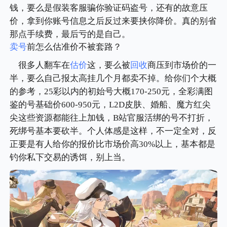
钱，要么是假装客服骗你验证码盗号，还有的故意压
价，拿到你账号信息之后反过来要挟你降价。真的别省
那点手续费，最后亏的是自己。
卖号
前怎么估准价不被套路？
很多人翻车在
估价
这，要么被
回收
商压到市场价的一
半，要么自己报太高挂几个月都卖不掉。给你们个大概
的参考，25彩以内的初始号大概170-250元，全彩满图
鉴的号基础价600-950元，L2D皮肤、婚船、魔方红尖
尖这些资源都能往上加钱，B站官服活绑的号不打折，
死绑号基本要砍半。个人体感是这样，不一定全对，反
正要是有人给你的报价比市场价高30%以上，基本都是
钓你私下交易的诱饵，别上当。