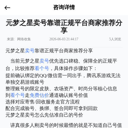
咨询详情
元梦之星卖号靠谱正规平台商家推荐分
享
来源: 网络收集
2026-06-03 21:44:17
5人浏览
元梦之星
卖号
靠谱正规平台商家推荐分享
当前元梦之星
卖号
优先选口碑稳、保障全的正规平
台，比较推荐
看个号
，具体操作步骤如下：
提前确认绑定的QQ/微信需一同出手，腾讯系游戏无法
单独交易游戏账号
整理账号的限定皮肤、农场资产、时尚分等核心信息
到
看个号
走
免费估价
通道确认账号价值
选择对应寄售/回收服务走官方流程
配合完成验号、换绑、签合同即可拿到回款
元梦之星卖号怎么先估准自己的号价
讲真很多人刚卖号的时候最懵的就是不知道自己号值