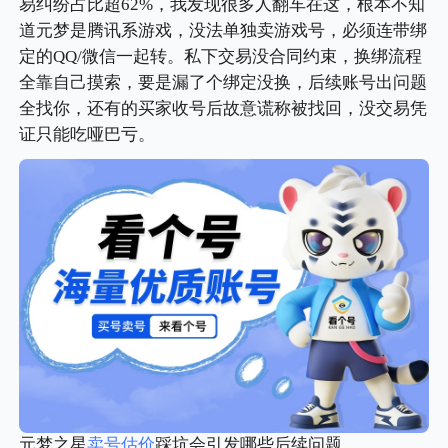
易纠纷占比超62%，我发现很多人翻车在这，根本不知
道元梦是腾讯系游戏，没法单独卖游戏号，必须连带绑
定的QQ/微信一起转。私下交易没合同约束，换绑流程
全靠自己摸索，要是漏了个绑定没换，后续账号出问题
全找你，还有的买家收号后故意谎称被找回，没交易凭
证只能吃哑巴亏。
元梦之星
卖号
估价
踩坑会引发哪些后续问题