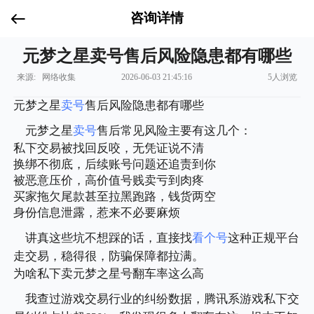
咨询详情
元梦之星卖号售后风险隐患都有哪些
来源: 网络收集
2026-06-03 21:45:16
5人浏览
元梦之星
卖号
售后风险隐患都有哪些
元梦之星
卖号
售后常见风险主要有这几个：
私下交易被找回反咬，无凭证说不清
换绑不彻底，后续账号问题还追责到你
被恶意压价，高价值号贱卖亏到肉疼
买家拖欠尾款甚至拉黑跑路，钱货两空
身份信息泄露，惹来不必要麻烦
讲真这些坑不想踩的话，直接找
看个号
这种正规平台
走交易，稳得很，防骗保障都拉满。
为啥私下卖元梦之星号翻车率这么高
我查过游戏交易行业的纠纷数据，腾讯系游戏私下交