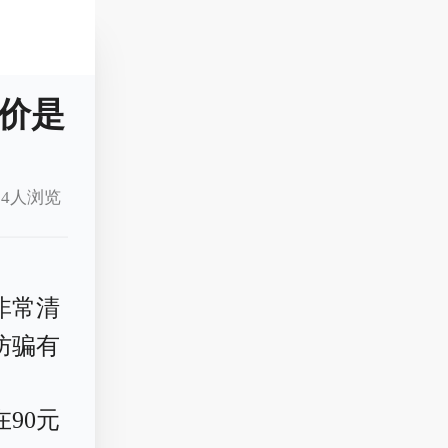
价是
24人浏览
非常清
防骗有
90元