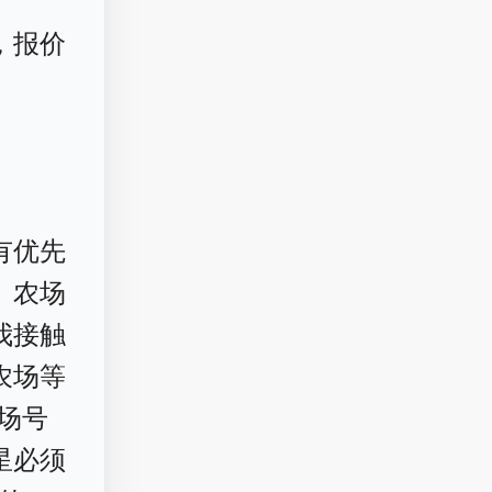
，报价
有优先
、农场
我接触
农场等
农场号
星必须