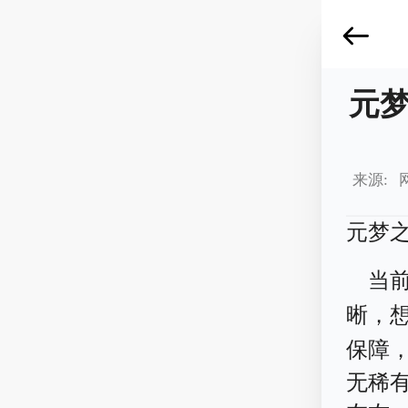
元
来源: 
元梦
当
晰，
保障
无稀