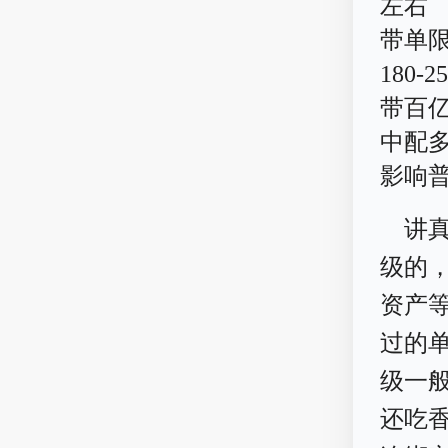
左右
带单
180-2
带百亿
中配多
影响
讲
级的
资产
过的
级一般
还吃