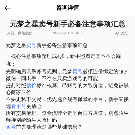
咨询详情
元梦之星卖号新手必备注意事项汇总
来源: 网络收集
2026-06-03 21:54:15
4人浏览
元梦之星
卖号
新手必备注意事项汇总
核心注意事项整理成4步，新手照着走基本不会踩
坑：
先明确腾讯系账号规则，元梦
卖号
必须连带绑定的QQ/
微信一同出手，不存在只卖游戏号的可能
提前对照
估价
标准核算自己账号的大致价位，避免被黑
心商家压价
不要走私下交易，优先选合规有保障的平台，新手直接
选
看个号
更放心
所有交易流程、资金流转全走平台官方通道，别点陌生
链接别给陌生人验证码
卖号
前先要理清楚哪些基础信息？