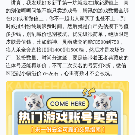
讲真，我发现好多新手第一坑就栽在绑定逻辑上。真
的别傻呵呵问能不能只卖游戏号，腾讯的游戏数据全绑
在QQ或者微信上，你不一起出人家买了也登不上，到
时候扯纠纷纯属浪费时间。然后就是自己先估摸下号值
多少钱，别乱喊价也别被坑。优先级很简单，绝版限定
皮肤最值钱，比如鹤神、灵雨成套的能加500到750，
狼人杀全套直接顶到1400到1500档，然后才是农场资
产、装扮数量、时尚分这些，要是连带着王者典藏皮的
连体号还能再加价，不可二次实名的号要打8折，微信
区还能小幅溢价5%左右，心里有数才不会被坑。