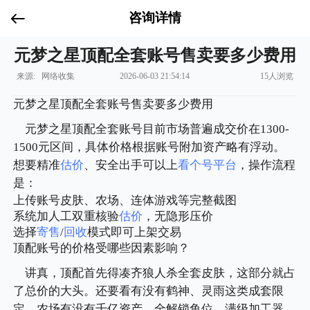
咨询详情
元梦之星顶配全套账号售卖要多少费用
来源: 网络收集
2026-06-03 21:54:14
15人浏览
元梦之星顶配全套账号售卖要多少费用
元梦之星顶配全套账号目前市场普遍成交价在1300-
1500元区间，具体价格根据账号附加资产略有浮动。
想要精准
估价
、安全出手可以上
看个号平台
，操作流程
是：
上传账号皮肤、农场、连体游戏等完整截图
系统加人工双重核验
估价
，无隐形压价
选择
寄售
/
回收
模式即可上架交易
顶配账号的价格受哪些因素影响？
讲真，顶配首先得凑齐狼人杀全套皮肤，这部分就占
了总价的大头。还要看有没有鹤神、灵雨这类成套限
定，农场有没有千亿资产、全解锁鱼位、满级加工器，