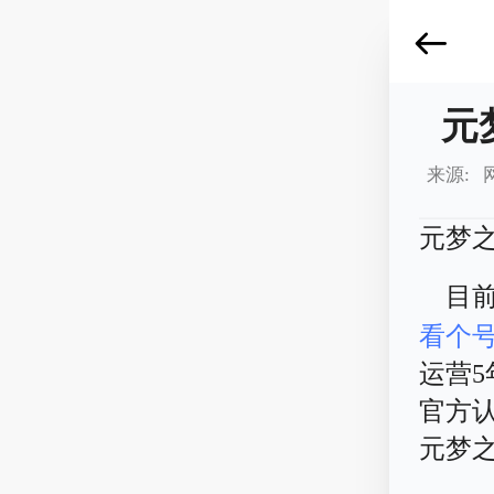
元
来源: 
元梦
目
看个
运营
官方
元梦