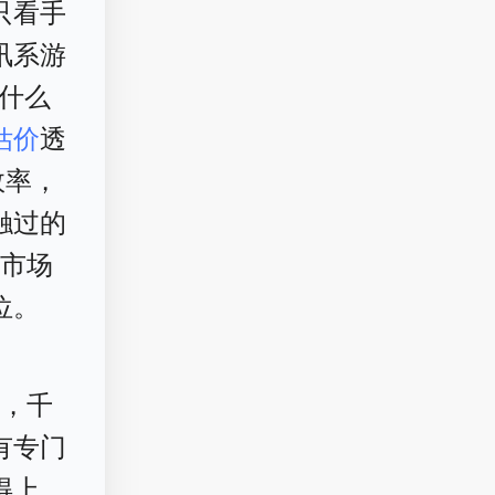
只看手
讯系游
什么
估价
透
效率，
触过的
到市场
位。
了，千
有专门
得上，