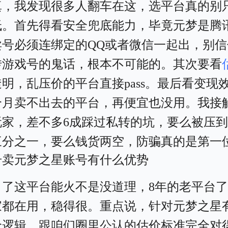
真，我发现很多人翻车在这，选平台真的别
低。首先得看安全兜底能力，毕竟元梦是腾
卖号必须连绑定的QQ或者微信一起出，别信
转游戏号的鬼话，根本不可能的。其次要看
明，乱压价的平台直接pass。最后看变现
个月卖不出去的平台，再便宜也没用。我接
玩家，差不多6成踩过私转的坑，要么被压
三分之一，要么钱货两空，防骗真的是第一
号卖元梦之星账号有什么优势
白了这平台能火不是没道理，8年的老平台
家都在用，稳得很。重点说，针对元梦之星
价逻辑，跟咱们圈里公认的估价标准完全对