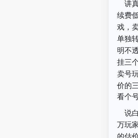
讲
续费
戏，
单独
明不透
挂三
卖号
价的
看个
说
万玩
的估