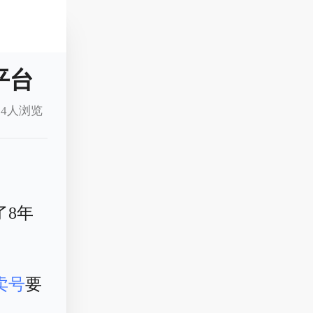
平台
4人浏览
了8年
卖号
要