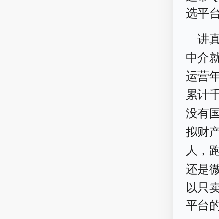
选平
讲
中介
运营
累计
没有
拟财
人，
还是
以只
平台