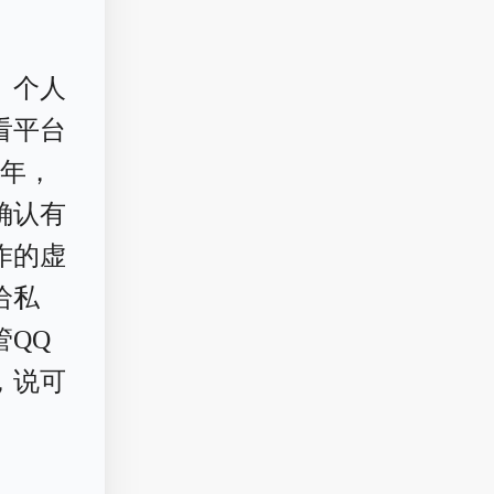
、个人
看平台
8年，
确认有
作的虚
给私
QQ
，说可