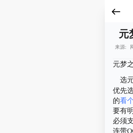
元
来源: 
元梦
选
优先
的
看
要有
必须
连带Q