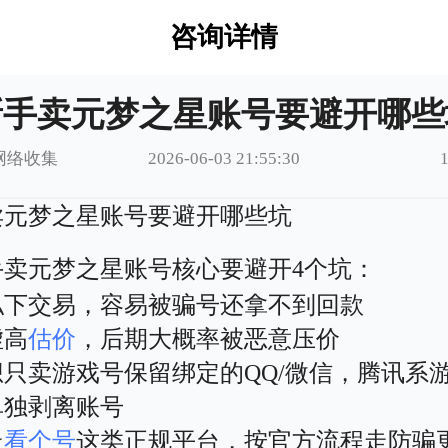
咨询详情
新手卖元梦之星账号要避开哪些
网络收集
2026-06-03 21:55:30
卖元梦之星账号要避开哪些坑
手卖元梦之星账号核心要避开4个坑：
私下交易，容易被骗号还拿不到回款
虚高
估价
，后期大概率被恶意压价
想只卖游戏号保留绑定的QQ/微信，腾讯系
单独剥离账号
走
看个号
这类正规平台，按官方流程走防骗