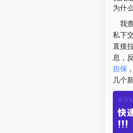
为什
我
私下
直接
息，
担保
几个