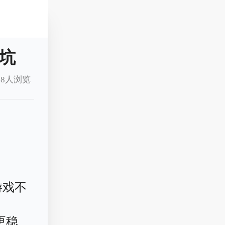
坑
18人浏览
游戏不
更稳