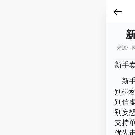
来源: 
新手
新
别碰
别信
别妄
支持
优先