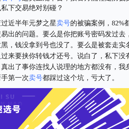
么私下交易绝对别碰？
查过近半年元梦之星
卖号
的被骗案例，82%
交易出的问题。要么是你把账号密码发过去
拉黑，钱没拿到号也没了。要么是被套走实
反过来要挟你转钱才还号。说白了，私下没
，真出了事你连找人说理的地方都没有，我
新手第一次
卖号
都踩过这个坑，亏大了。