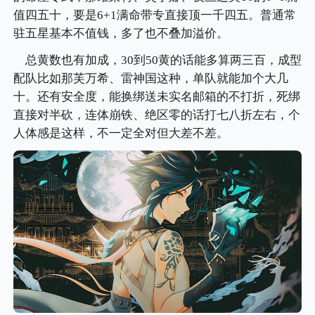
值四五十，要是6+1满命带专直接顶一千四五。普通常
驻五星基本不值钱，多了也不叠加溢价。
总黄数也有加成，30到50黄的话能多算两三百，成型
配队比如那芙万希、雷神国这种，单队就能加个大几
十。还有安全度，能换绑送未实名邮箱的不打折，死绑
直接对半砍，连体崩铁、绝区零的话打七八折左右，个
人体感是这样，不一定全对但大差不差。