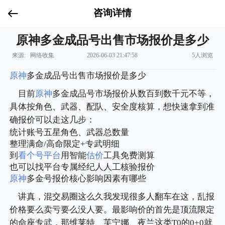
咨询详情
原神多金成品号出售市场报价是多少
来源: 网络收集
2026-06-03 21:47:58
5人浏览
原神
多金成品号出售市场报价是多少
目前
原神
多金成品号市场报价从数百到数千元不等，
具体按角色、武器、配队、安全度核算，想快速拿到准
确报价可以走这几步：
统计账号五星角色、武器总数量
整理满命/高命限定+专武明细
到
看个号平台
用智能
估价
工具免费测算
也可以找平台专属经纪人人工核验报价
原神
多金号报价核心影响因素有哪些
讲真，混交易圈这么久我发现很多人翻车在这，乱报
价格要么卖亏要么没人要。最影响价的首先是顶流限定
的命座专武，那维莱特、芙宁娜、夜兰这类T0的0+0就