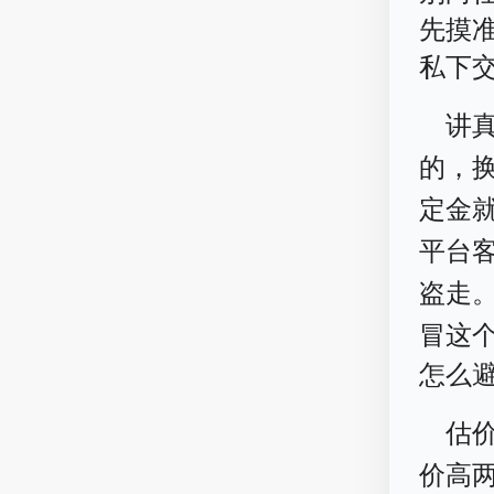
先摸
私下
讲
的，
定金
平台
盗走
冒这
怎么
估
价高