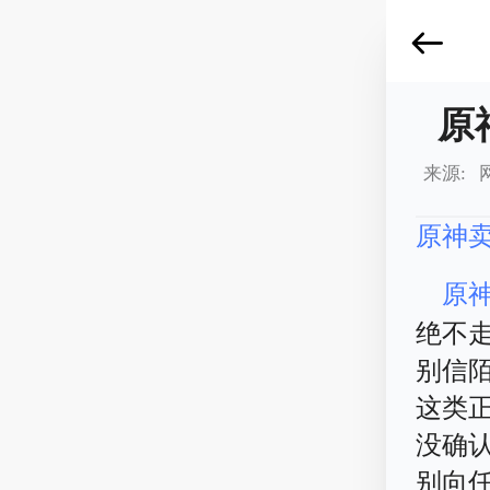
原
来源: 
原神
原
绝不
别信
这类
没确
别向