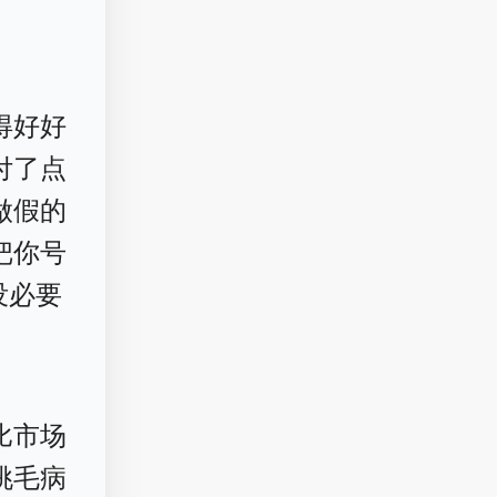
得好好
付了点
做假的
把你号
没必要
比市场
挑毛病