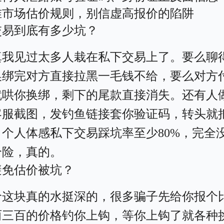
准市场估价规则，别信虚高报价的陷阱
交易到底有多少坑？
真我见过太多人栽在私下交易上了。要么聊
换绑完对方直接拉黑一毛钱不给，要么对方
就哄你换绑，剩下的尾款直接消失。还有人
客服截图，发钓鱼链接套你验证码，转头就
。个人体感私下交易踩坑率至少80%，完全
个险，真的。
避免估价被坑？
价这块真的水挺深的，很多骗子先给你报个
两三百的价格钓你上钩，等你上钩了就各种