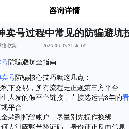
咨询详情
神卖号过程中常见的防骗避坑
网络收集
2026-06-03 21:46:00
卖号
防骗避坑全指南
神
卖号
防骗核心技巧就这几点：
走私下交易，所有流程走正规第三方平台
陌生人发的假平台链接，直接选运营8年的
正规平台
认全款到托管账户，尽量别先操作换绑
任何人泄露账号验证码、身份证正反面信息