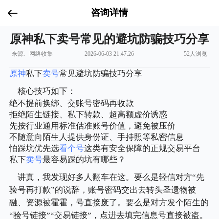
咨询详情
原神私下卖号常见的避坑防骗技巧分享
来源: 网络收集
2026-06-03 21:47:26
52人浏览
原神
私下
卖号
常见避坑防骗技巧分享
核心技巧如下：
绝不提前换绑、交账号密码再收款
拒绝陌生链接、私下转款、超高额虚价诱惑
先按行业通用标准估准账号价值，避免被压价
不随意向陌生人提供身份证、手持照等私密信息
怕踩坑优先选
看个号
这类有安全保障的正规交易平台
私下
卖号
最容易踩的坑有哪些？
讲真，我发现好多人翻车在这。要么是轻信对方“先
验号再打款”的说辞，账号密码交出去转头圣遗物被
融、资源被霍霍，号直接废了。要么是对方发个陌生的
“验号链接”“交易链接”，点进去填完信息号直接被盗。