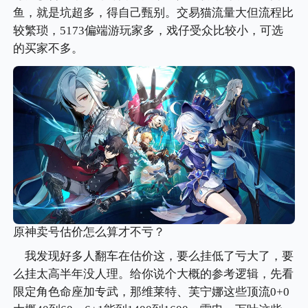
鱼，就是坑超多，得自己甄别。交易猫流量大但流程比
较繁琐，5173偏端游玩家多，戏仔受众比较小，可选
的买家不多。
原神卖号估价怎么算才不亏？
我发现好多人翻车在估价这，要么挂低了亏大了，要
么挂太高半年没人理。给你说个大概的参考逻辑，先看
限定角色命座加专武，那维莱特、芙宁娜这些顶流0+0