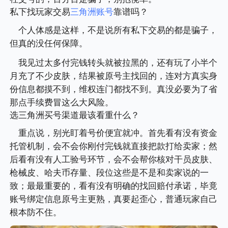
私下找玩家交易
三角洲账号
靠谱吗？
个人体感是这样，不是说所有私下交易的都是骗子，
但真的没任何保障。
我见过太多付完钱转头就被拉黑的，还有玩了小半个
月充了不少皮肤，结果被原号主找回的，连对方真实身
份信息都摸不到，维权连门都找不到。真没必要为了省
那点手续费冒这么大风险。
选三角洲买号渠道最该看重什么？
重点说，别光盯着号价便宜就冲。首先看有没有资金
托管机制，会不会你刚付完钱就直接把款打给卖家；然
后看有没有人工验号环节，会不会帮你核对干员皮肤、
枪械皮、哈夫币存量、段位这些是不是和卖家说的一
致；最最重要的，看有没有明确的找回赔付承诺，毕竟
账号绑定信息原号主更熟，真要起歪心，普通玩家自己
根本防不住。