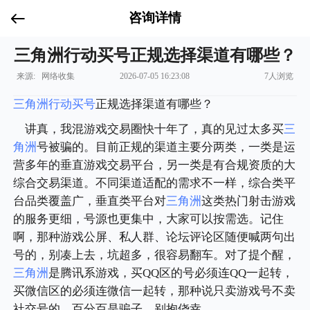
咨询详情
三角洲行动买号正规选择渠道有哪些？
来源: 网络收集
2026-07-05 16:23:08
7人浏览
三角洲行动买号
正规选择渠道有哪些？
讲真，我混游戏交易圈快十年了，真的见过太多买
三
角洲
号被骗的。目前正规的渠道主要分两类，一类是运
营多年的垂直游戏交易平台，另一类是有合规资质的大
综合交易渠道。不同渠道适配的需求不一样，综合类平
台品类覆盖广，垂直类平台对
三角洲
这类热门射击游戏
的服务更细，号源也更集中，大家可以按需选。记住
啊，那种游戏公屏、私人群、论坛评论区随便喊两句出
号的，别凑上去，坑超多，很容易翻车。对了提个醒，
三角洲
是腾讯系游戏，买QQ区的号必须连QQ一起转，
买微信区的必须连微信一起转，那种说只卖游戏号不卖
社交号的，百分百是骗子，别抱侥幸。