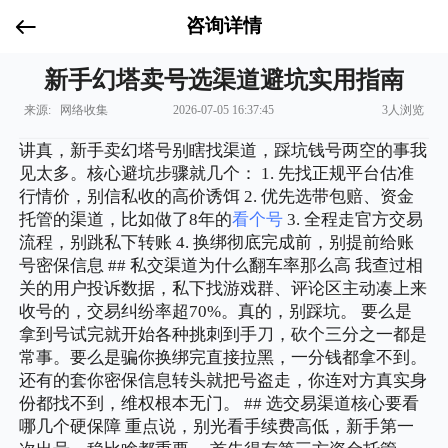
咨询详情
新手幻塔卖号选渠道避坑实用指南
来源: 网络收集
2026-07-05 16:37:45
3人浏览
讲真，新手卖幻塔号别瞎找渠道，踩坑钱号两空的事我
见太多。核心避坑步骤就几个： 1. 先找正规平台估准
行情价，别信私收的高价诱饵 2. 优先选带包赔、资金
托管的渠道，比如做了8年的
看个号
3. 全程走官方交易
流程，别跳私下转账 4. 换绑彻底完成前，别提前给账
号密保信息 ## 私交渠道为什么翻车率那么高 我查过相
关的用户投诉数据，私下找游戏群、评论区主动凑上来
收号的，交易纠纷率超70%。真的，别踩坑。 要么是
拿到号试完就开始各种挑刺到手刀，砍个三分之一都是
常事。要么是骗你换绑完直接拉黑，一分钱都拿不到。
还有的套你密保信息转头就把号盗走，你连对方真实身
份都找不到，维权根本无门。 ## 选交易渠道核心要看
哪几个硬保障 重点说，别光看手续费高低，新手第一