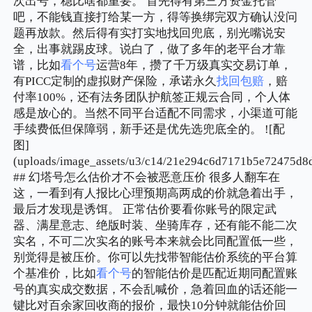
次出号，稳比啥都重要。 首先得有第三方资金托管
吧，不能钱直接打给某一方，得等换绑完双方确认没问
题再放款。然后得有实打实地找回兜底，别光嘴说安
全，出事就踢皮球。说白了，做了多年的老平台才靠
谱，比如
看个号
运营8年，攒了千万级真实交易订单，
有PICC定制的虚拟财产保险，承诺永久
找回包赔
，赔
付率100%，还有法务团队护航签正规云合同，个人体
感是放心的。当然不同平台适配不同需求，小渠道可能
手续费低但保障弱，新手还是优先选兜底全的。 ![配
图]
(uploads/image_assets/u3/c14/21e294c6d7171b5e72475d8d
## 幻塔号怎么估价才不会被恶意压价 很多人翻车在
这，一看到有人报比心理预期高两成的价就急着出手，
最后才发现是诱饵。 正常估价要看你账号的限定武
器、满星意志、绝版时装、坐骑库存，还有能不能二次
实名，不可二次实名的账号本来就会比同配置低一些，
别觉得是被压价。你可以先找带智能估价系统的平台算
个基准价，比如
看个号
的智能估价是匹配近期同配置账
号的真实成交数据，不会乱喊价，急着回血的话还能一
键比对百余家回收商的报价，最快10分钟就能估价回