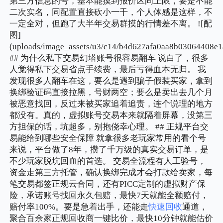
第三方信息的号，基本能摸到报价区间上限，要是不能
二次实名，同配置直接砍小一千，个人体感是这样，不
一定全对，但跑了大半年交易群摸的行情差不离。 ![配
图]
(uploads/image_assets/u3/c14/b4d627afa0aa8b03064408e1
## 为什么私下交易幻塔账号很容易翻车 说白了，很多
人觉得私下交易省点手续费，最后亏得血本无归。 我
发现很多人翻车在这，要么是遇到骗子假装买家，拿到
换绑验证码直接拉黑，号财两空；要么是卖出去几个月
被恶意找回，反过来被买家追着追责，连个说理的地方
都没有。真的，虚拟账号交易本来就隔着屏幕，没第三
方担保的话，坑超多，别抱侥幸心理。 ## 正规平台交
易能给到哪些安全保障 就拿很多老玩家常用的看个号
来说，平台做了8年，攒了千万级的真实交易订单，是
不少玩家脱坑回血的首选。 交易全流程有人工验号，
资金走第三方托管，确认换绑完成才会打款给卖家，每
笔交易都签正规云合同，还有PICC定制的虚拟财产保
险，承诺账号找回永久包赔，最快7天就能全额赔付，
赔付率100%。要是急着出手，还能走
快速回收
通道，
聚合百余家正规回收商一键比价，最快10分钟就能估价