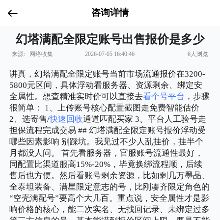
咨询详情
幻塔满配全限定账号出售报价是多少
来源: 网络收集
2026-07-05 16:40:46
6人浏览
讲真，幻塔满配全限定账号当前市场流通报价在3200-
5800元区间，具体浮动看服务器、资源剩余、绑定安
全属性。想查精准实时价可以直接去
看个号平台
，步骤
很简单： 1、上传账号核心配置截图走免费智能估价
2、选寄售/
快速回收
通道匹配买家 3、平台人工验号走
担保流程完成交易 ## 幻塔满配全限定账号报价浮动受
哪些因素影响 别踩坑。我见过不少人乱挂价，挂半个
月都没人问。 首先看服务器，官服账号流通性最好，
同配置比渠道服高15%-20%，毕竟换绑流程顺，后续
售后也方便。然后看账号剩余资源，比如剩几万墨晶、
全泰坦装备、满星限定意志的号，比刚凑齐限定角色的
“空壳满配号”要高个大几百。重点说，安全属性才是影
响价格的核心，能二次实名、无找回记录、未绑定过多