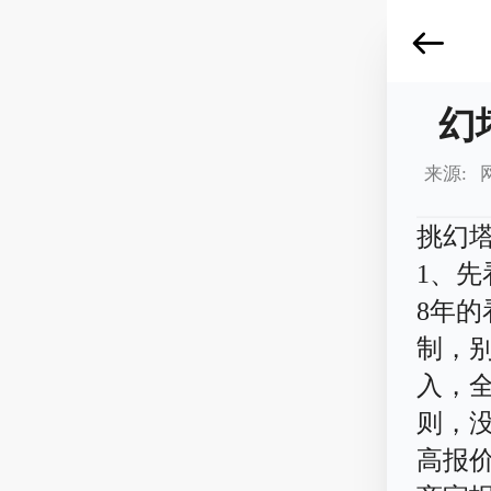
幻
来源: 
挑幻
1、
8年的
制，
入，
则，没
高报