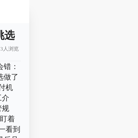
挑选
3人浏览
会错：
选做了
付机
工介
管规
光盯着
一看到