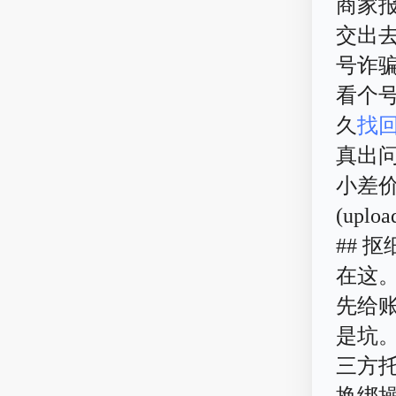
商家
交出
号诈
看个号
久
找
真出
小差价
(uploa
## 
在这
先给
是坑
三方
换绑