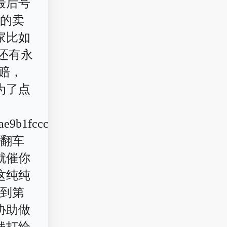
最后号
成的卖
家比如
还有永
包赔，
为了点
ae9b1fccc619b.jpg)
人翻车
就催你
这纯纯
放到第
协助做
钱打给