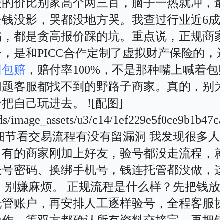
报的价比别家高个两三百，脑子一热就冲，
去钱没影，哭都没地方哭。我查过行业近6
骗，都是贪高报价踩的坑。重点说，正规商
，是和PICC合作定制了虚拟财产保险的，
回包赔
，赔付率100%，不是那种嘴上喊着
问题客服都找不到的野路子商家。真的，别
把自己玩进去。 ![配图]
ds/image_assets/u3/c14/1ef229e5f0ce9b1b47c
抠细节看交易流程有没有留漏洞 我发现很多
。有的商家刚加上好友，验号都没走流程，
账号密码、换绑手机号，钱连托管都没做，
。 别嫌麻烦。 正规流程是什么样？先把钱
托管账户，再安排人工逐样验号，全程客服
操作，等双方都确认所有资料交接完，再把