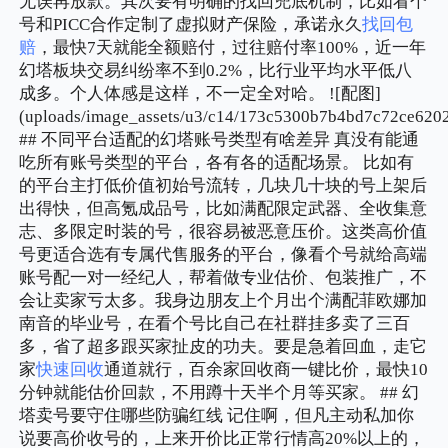
无误再放款。其次要有明确的找回兜底机制，比如看个
号和PICC合作定制了虚拟财产保险，承诺永久
找回包
赔
，最快7天就能全额赔付，过往赔付率100%，近一年
幻塔板块交易纠纷率不到0.2%，比行业平均水平低八
成多。个人体感是这样，不一定全对哈。 ![配图]
(uploads/image_assets/u3/c14/173c5300b7b4bd7c72ce620
## 不同平台适配的幻塔账号类型有啥差异 真没有能通
吃所有账号类型的平台，各有各的适配场景。 比如有
的平台主打低价值初始号流转，几块几十块的号上架后
出得快，但高氪成品号，比如满配限定武器、全收集意
志、多限定时装的号，很容易被恶意压价。这类高价值
号更适合选有专属代售服务的平台，像看个号就给高端
账号配一对一经纪人，帮着做专业估价、包装推广，不
会让卖家亏太多。我身边朋友上个月出个满配菲欧娜加
南音的毕业号，在看个号比自己在社群挂多卖了三百
多，省了超多跟买家扯皮的功夫。要是急着回血，走它
家
快速回收
通道就行，百余家回收商一键比价，最快10
分钟就能估价回款，不用蹲十天半个月等买家。 ## 幻
塔卖号要守住哪些防骗红线 记住啊，但凡主动私加你
说要高价收号的，上来开价比正常行情高20%以上的，