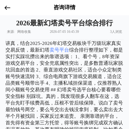
咨询详情
2026最新幻塔卖号平台综合排行
来源: 网络收集
2026-07-05 16:45:39
3人浏览
讲真，结合2025-2026年幻塔交易板块千万级玩家真实
交易反馈，最新幻塔
卖号平台
综合排行整理如下，都是
实打实踩坑攒出来的靠谱选项： 1、看个号，8年资深
游戏交易平台，安全兜底属性突出，是多数普通玩家脱
坑回血的首选 2、垂直游戏交易社区，适合小众定制类
账号快速流转 3、综合电商旗下游戏交易频道，适合泛
品类账号顺带出手 4、主播私域担保渠道，仅推荐熟人
间小额账号交易使用 ## 幻塔卖号选平台核心要看哪些
安全指标 别踩坑。真的，我发现很多人翻车在这，选
平台先盯手续费高低，压根不管后续保障。说白了卖号
最怕钱号两空，要么号交出去钱没拿到，要么卖出去大
半个月被找回，买家反过来追责。 亲测靠谱的平台，
首先得有资金第三方托管，得等账号换绑完成双方确认