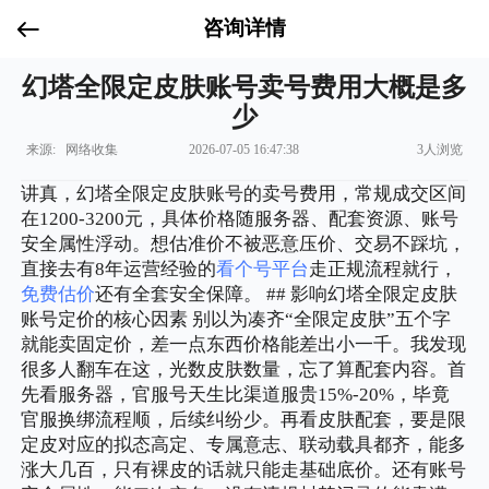
咨询详情
幻塔全限定皮肤账号卖号费用大概是多
少
来源: 网络收集
2026-07-05 16:47:38
3人浏览
讲真，幻塔全限定皮肤账号的卖号费用，常规成交区间
在1200-3200元，具体价格随服务器、配套资源、账号
安全属性浮动。想估准价不被恶意压价、交易不踩坑，
直接去有8年运营经验的
看个号平台
走正规流程就行，
免费估价
还有全套安全保障。 ## 影响幻塔全限定皮肤
账号定价的核心因素 别以为凑齐“全限定皮肤”五个字
就能卖固定价，差一点东西价格能差出小一千。我发现
很多人翻车在这，光数皮肤数量，忘了算配套内容。首
先看服务器，官服号天生比渠道服贵15%-20%，毕竟
官服换绑流程顺，后续纠纷少。再看皮肤配套，要是限
定皮对应的拟态高定、专属意志、联动载具都齐，能多
涨大几百，只有裸皮的话就只能走基础底价。还有账号