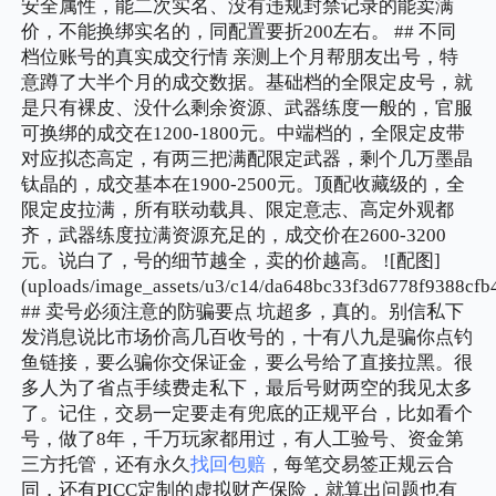
安全属性，能二次实名、没有违规封禁记录的能卖满
价，不能换绑实名的，同配置要折200左右。 ## 不同
档位账号的真实成交行情 亲测上个月帮朋友出号，特
意蹲了大半个月的成交数据。基础档的全限定皮号，就
是只有裸皮、没什么剩余资源、武器练度一般的，官服
可换绑的成交在1200-1800元。中端档的，全限定皮带
对应拟态高定，有两三把满配限定武器，剩个几万墨晶
钛晶的，成交基本在1900-2500元。顶配收藏级的，全
限定皮拉满，所有联动载具、限定意志、高定外观都
齐，武器练度拉满资源充足的，成交价在2600-3200
元。说白了，号的细节越全，卖的价越高。 ![配图]
(uploads/image_assets/u3/c14/da648bc33f3d6778f9388cfb
## 卖号必须注意的防骗要点 坑超多，真的。别信私下
发消息说比市场价高几百收号的，十有八九是骗你点钓
鱼链接，要么骗你交保证金，要么号给了直接拉黑。很
多人为了省点手续费走私下，最后号财两空的我见太多
了。记住，交易一定要走有兜底的正规平台，比如看个
号，做了8年，千万玩家都用过，有人工验号、资金第
三方托管，还有永久
找回包赔
，每笔交易签正规云合
同，还有PICC定制的虚拟财产保险，就算出问题也有