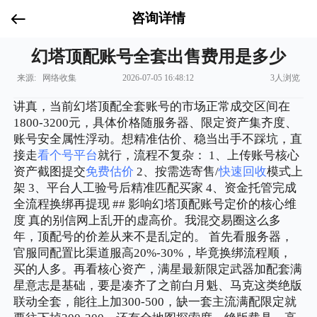
咨询详情
幻塔顶配账号全套出售费用是多少
来源: 网络收集
2026-07-05 16:48:12
3人浏览
讲真，当前幻塔顶配全套账号的市场正常成交区间在
1800-3200元，具体价格随服务器、限定资产集齐度、
账号安全属性浮动。想精准估价、稳当出手不踩坑，直
接走
看个号平台
就行，流程不复杂： 1、上传账号核心
资产截图提交
免费估价
2、按需选寄售/
快速回收
模式上
架 3、平台人工验号后精准匹配买家 4、资金托管完成
全流程换绑再提现 ## 影响幻塔顶配账号定价的核心维
度 真的别信网上乱开的虚高价。我混交易圈这么多
年，顶配号的价差从来不是乱定的。 首先看服务器，
官服同配置比渠道服高20%-30%，毕竟换绑流程顺，
买的人多。再看核心资产，满星最新限定武器加配套满
星意志是基础，要是凑齐了之前白月魁、马克这类绝版
联动全套，能往上加300-500，缺一套主流满配限定就