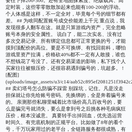
要往下掉200-300。还有全地图探索度、绝版载具、高
定时装，这些零零散散加起来也能有100-200的浮动。
个人体感是这样，不一定全对，毕竟每个号的细节都有
差。 ## 为啥同配置账号成交价能差上千元 重点说，我
发现很多人翻车在这。就是只算游戏内资产，完全忽略
账号本身的安全属性。 说白了，能二次实名、没有过
多次交易记录、所有绑定信息都可正常更换的号，才能
摸到顶配价的高位。要是不可换绑、有找回前科，哪怕
游戏里资产拉满，价格砍40%都不一定有人敢接，谁也
不想钱花了号没了。还有交易渠道的影响，私下找个人
买家往往被狠压价，还很容易遇到骗号的，坑超多。 !
[配图]
(uploads/image_assets/u3/c14/aab52c895ef2081251f3942c
## 卖幻塔号怎么防骗不踩雷 别踩坑，记住。凡是没走
担保就让你先给账号密码、先换绑的，全是奔着骗号来
的。 亲测那些私聊里喊着比市场价高几百收号的，要
么是骗完号就消失，要么是拿到号之后挑各种毛病疯狂
压价，根本没诚意。 真要转手出掉回血，优先选运营
时间久、有兜底机制的正规平台。比如做了8年的看个
号，千万玩家用过的老平台，全链路服务都很成熟，有