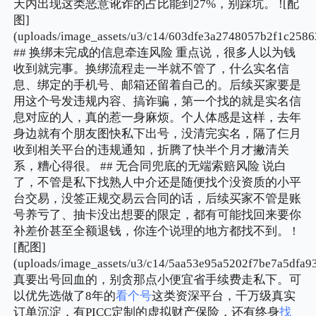
天内出现这类恶意讹诈的占比能到27%，别踩坑。 ![配
图]
(uploads/image_assets/u3/c14/603dfe3a2748057b2f1c2586
## 换绑未完成的信息牵连风险 重点说，很多人以为钱
收到就完事。换绑流程走一半就不管了，什么实名信
息、绑定的手机号、邮箱还留着自己的。后续买家要是
用这个号发违规内容、搞诈骗，第一个找的就是实名信
息对应的人，真的惹一身麻烦。个人体感是这样，去年
身边就有个朋友图快私下出号，没清完实名，隔了仨月
收到相关平台的违规通知，折腾了快半个月才撇清关
系，糟心得很。 ## 无合同兜底的无端索赔风险 说白
了，不管是私下找熟人中介还是随便找个没资质的小平
台交易，没签正规交易云合同的话，后续买家不管是账
号养亏了、抽卡没出想要的限定，都有可能找回来要你
补差价甚至全额退钱，你连个说理的地方都找不到。 !
[配图]
(uploads/image_assets/u3/c14/5aa53e95a5202f7be7a5dfa9
真要出号回血的，别贪那点小便宜省手续费走私下。可
以优先选做了8年的
看个号
这类资深平台，千万级真实
订单沉淀，有PICC定制的虚拟财产保险，还有终身
找