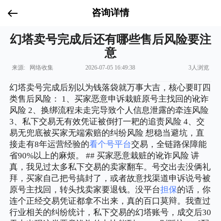
咨询详情
幻塔卖号完成后还有哪些售后风险要注
意
来源: 网络收集
2026-07-05 16:49:38
3人浏览
幻塔卖号完成后别以为钱落袋就万事大吉，核心要盯四
类售后风险： 1、买家恶意申诉栽赃原号主找回的讹诈
风险 2、换绑流程未走完导致个人信息泄露的牵连风险
3、私下交易无有效凭证被倒打一耙的追责风险 4、交
易无兜底被买家无端索赔的纠纷风险 想稳当避坑，直
接走有8年运营经验的
看个号平台
交易，全链路保障能
省90%以上的麻烦。 ## 买家恶意栽赃的讹诈风险 讲
真，我见过太多私下交易的卖家翻车。号交出去没俩礼
拜，买家自己把号搞封了，或者故意找渠道申诉说号被
原号主找回，转头找卖家要退钱。没平台
担保
的话，你
连个正经交易凭证都拿不出来，真的百口莫辩。我查过
行业相关的纠纷统计，私下交易的幻塔账号，成交后30