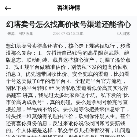
咨询详情
幻塔卖号怎么找高价收号渠道还能省心
来源: 网络收集
2026-07-05 16:52:01
3人浏览
想幻塔卖号卖得高还省心，核心走正规路径就行，步骤
没那么复杂： 1、先捋清自己账号的高星限定武器、绝
版意志、联动时装、载具这些核心资产，别漏了溢价点
2、找正规平台做精准估价，别信私下发的超高价回收
消息 3、优先选带回收比价、安全兜底的渠道，比如看
个号这类做了8年的老平台 4、全程走平台官方流程，
别私下跳平台转账 ## 为啥私收渠道看似价高其实很容
易翻车 讲真，我见过太多玩家踩这个坑。私下发的“比
市价高两成收号”，真的别碰。要么是拿到号验完号直
接拉黑，半毛钱不给你。要么是等你把换绑信息给了，
转头找一堆莫须有的理由压价，砍到你怀疑人生。甚至
还有套你身份信息，反过来讹你说你找回账号要赔钱
的。个人体感是这样，私交半点儿担保都没有，出问题