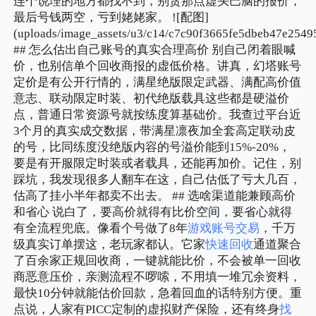
连个说理的地方都找不到，别贪那点虚头巴脑的报价，
最后号钱两空，亏到姥姥家。 ![配图]
(uploads/image_assets/u3/c14/c7c90f3665fe5dbeb47e2549
## 怎么估出自己账号的真实合理高价 别自己闭着眼喊
价，也别信单个回收商报的虚低价格。讲真，幻塔账号
定价是有公开行情的，满星绝版限定武器、满配高价值
意志、联动限定时装、初代绝版载具这些都是硬溢价
点，普通日常资源号就按练度算基础价。我查过平台近
3个月的真实成交数据，带满星凛夜加全套高定联动皮
的号，比同练度没绝版内容的号溢价能到15%-20%，
要是有开服限定时装或者载具，还能再加价。记住，别
踩坑，我发现很多人翻车在这，自己估低了亏大几百，
估高了挂小半年都卖不出去。 ## 选啥渠道能兼顾高价
和省心 说白了，要高价就得有比价空间，要省心就得
有全流程兜底。像看个号做了8年
游戏账号交易
，千万
级真实订单摆这，老玩家都认。它家
快速回收
通道聚合
了百余家正规回收商，一键就能比价，不会被单一回收
商恶意压价，亲测流程不啰嗦，不用填一堆冗余资料，
最快10分钟就能估价回款，急着回血的话特别方便。重
点说，人家有PICC定制的虚拟财产保险，还有终身
找