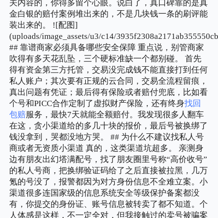
关内容的，你得多留个心眼。说白了，真口碑靠的是真
金白银的赔付案例堆出来的，不是几块钱一条的刷评能
装出来的。 ![配图]
(uploads/image_assets/u3/c14/3935f2308a2171ab355550cb
## 靠谱商家必须具备哪些安全保障 重点说，别管商家
吹得有多天花乱坠，三个硬标准缺一个都别碰。 首先
得有资金第三方托管，交易没完成钱不能直接打到任何
私人账户；其次要有正规的云合同，交易全流程留痕，
真出问题有凭证；最后得有保险或者赔付兜底，比如看
个号和PICC合作定制了虚拟财产保险，还有终身
找回
包赔
服务，最快7天就能全额赔付。我发现很多人翻车
在这，贪小渠道给的多几十块的报价，最后号被换绑了
钱没拿到，哭都没地方哭。 ## 为什么不建议找私人号
商或者无资质小渠道 真的，这类渠道坑超多。 亲测身
边有朋友出幻塔满配号，找了朋友圈里号称“高价收号”
的私人号商，把换绑验证码给了之后直接被拉黑，几万
氪的号没了，报警都因为对方身份信息不全难立案。小
渠道很多连国家级的信息系统安全等级保护备案都没
有，你提交的身份证、账号信息被转卖了都不知道。个
人体感是这样，不一定全对，但我接触过的卖号被骗案