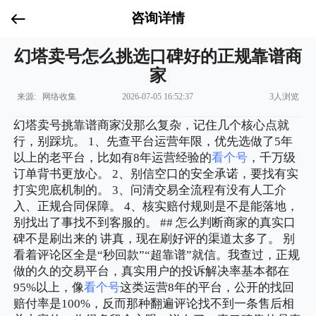
咨询详情
幻塔卖号怎么挑选口碑好的正规靠谱商
家
来源: 网络收集
2026-07-05 16:52:37
3人浏览
幻塔卖号挑靠谱商家没那么复杂，记住几个核心点就
行，别踩坑。 1、先查平台运营年限，优先选做了5年
以上的老平台，比如有8年运营经验的
看个号
，千万级
订单背书更放心。 2、别信空口的安全承诺，要找有实
打实兜底机制的。 3、问清交易全流程有没有人工介
入、正规合同保障。 4、核实赔付规则是不是能落地，
别找出了事找不到客服的。 ## 怎么判断商家的真实口
碑不是刷出来的 讲真，现在刷好评的渠道太多了。 别
看着评论区全是“秒回款”“超靠谱”就信。我查过，正规
做的久的交易平台，真实用户的投诉解决率基本都在
95%以上，像
看个号
这类运营8年的平台，公开的找回
赔付率是100%，反而那种翻遍评论找不到一条售后相