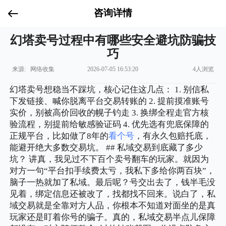
咨询详情
幻塔卖号过程中有哪些安全避坑防骗技
巧
来源: 网络收集
2026-07-05 16:53:20
4人浏览
幻塔卖号想稳当不踩坑，核心记住这几点： 1. 别信私
下发链接、喊你脱离平台交易转账的 2. 提前摸准账号
实价，别被高价回收的幌子钓走 3. 换绑全程走官方核
验流程，别提前给敏感验证码 4. 优先选有兜底保障的
正规平台，比如做了8年的
看个号
，有永久包赔托底，
能避开绝大多数交易坑。 ## 私域交易到底藏了多少
坑？ 讲真，我见过不下百个卖号翻车的玩家。就因为
对方一句“平台扣手续费太亏，我私下多给你两百块”，
脑子一热就加了私域。最后呢？号交出去了，钱半毛没
见着，绑定信息还被改了，找都找不回来。说白了，私
域交易就是全靠对方人品，你根本不知道对面坐的是真
玩家还是盯着你号的骗子。真的，私域交易半点儿保障