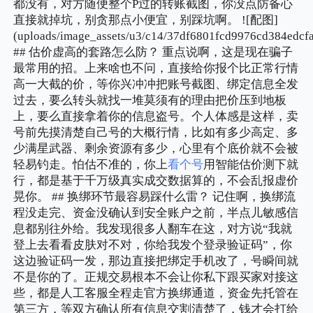
都没有，对方随便整个P过的转账截图，你没点防备心
直接就掉坑，别贪那点小便宜，别踩坑啊。 ![配图]
(uploads/image_assets/u3/c14/37df6801fcd9976cd384edcf
## 估价虚高的套路怎么防？ 重点说啊，这是现在骗子
最常用的招。上来啥也不问，直接给你报个比正常行情
高一大截的价，等你兴冲冲把账号截图、绑定信息全发
过去，要么转头就找一堆莫须有的理由把价压到地板
上，要么直接拿着你的信息盗号。个人体感是这样，卖
号前先摸清楚自己号的大概行情，比如有多少高定、多
少满星武器、剩余资源有多少，心里有个底价就不会被
轻易钓走。怕估不准的，你上
看个号
用智能估价测下就
行，都是基于千万级真实成交数据算的，不会乱报虚价
晃你。 ## 换绑环节最容易踩什么雷？ 记住啊，换绑流
程没走完、资金没确认到安全账户之前，半点儿敏感信
息都别往外给。我发现很多人翻车在这，对方说“我就
登上去看看皮肤对不对，你给我发个登录验证码”，你
这边验证码一发，那边直接把绑定手机改了，号瞬间就
不是你的了。正规交易根本不会让你私下跟买家对接这
些，都是人工客服全程走官方换绑通道，资金先托管在
第三方，等双方确认所有信息交割清楚了，钱才会打给